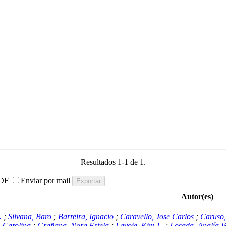
Resultados 1-1 de 1.
DF
Enviar por mail
Autor(es)
.
;
Silvana, Baro
;
Barreira, Ignacio
;
Caravello, Jose Carlos
;
Caruso,
 Carolina
;
Grañana, Nora Estela
;
Lavoie, Kim L.
;
Losada, Analía V