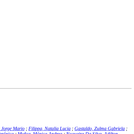
 Jorge Mario
;
Filippa, Natalia Lucia
;
Gastaldo, Zulma Gabriela
;
erónica
;
Muñoz, Mónica Andrea
;
Nogueira Da Silva, Adilton