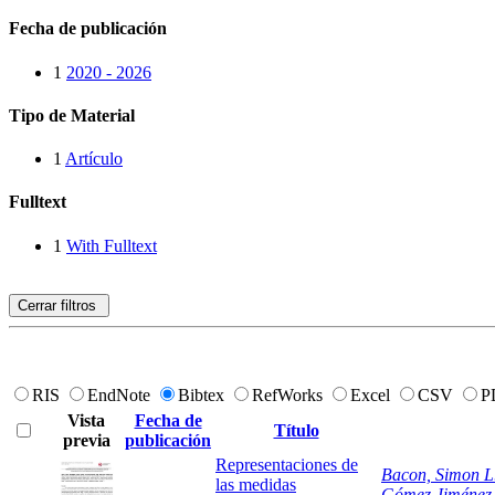
Fecha de publicación
1
2020 - 2026
Tipo de Material
1
Artículo
Fulltext
1
With Fulltext
Cerrar filtros
RIS
EndNote
Bibtex
RefWorks
Excel
CSV
P
Vista
Fecha de
Título
previa
publicación
Representaciones de
Bacon, Simon L
las medidas
Gómez Jiménez,