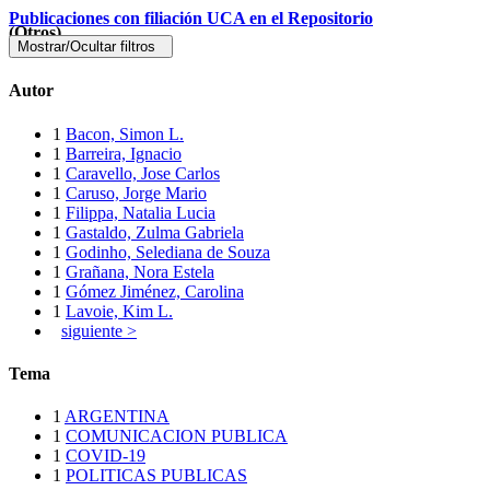
Publicaciones con filiación UCA en el Repositorio
(Otros)
Mostrar/Ocultar filtros
Autor
1
Bacon, Simon L.
1
Barreira, Ignacio
1
Caravello, Jose Carlos
1
Caruso, Jorge Mario
1
Filippa, Natalia Lucia
1
Gastaldo, Zulma Gabriela
1
Godinho, Selediana de Souza
1
Grañana, Nora Estela
1
Gómez Jiménez, Carolina
1
Lavoie, Kim L.
siguiente >
Tema
1
ARGENTINA
1
COMUNICACION PUBLICA
1
COVID-19
1
POLITICAS PUBLICAS