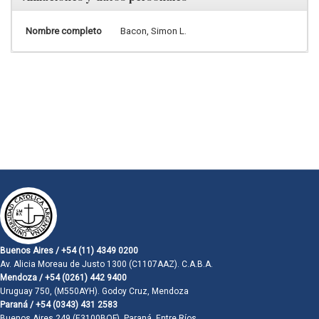
Nombre completo
Bacon, Simon L.
Buenos Aires / +54 (11) 4349 0200
Av. Alicia Moreau de Justo 1300 (C1107AAZ). C.A.B.A.
Mendoza / +54 (0261) 442 9400
Uruguay 750, (M550AYH). Godoy Cruz, Mendoza
Paraná / +54 (0343) 431 2583
Buenos Aires 249 (E3100BQF). Paraná, Entre Ríos