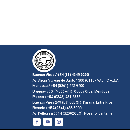
Buenos Aires / +54 (11) 4349 0200
Av. Alicia Moreau de Justo 1300 (C1107AAZ). C.A.B.A.
Mendoza / +54 (0261) 442 9400
Uruguay 750, (M550AYH). Godoy Cruz, Mendoza
Paraná / +54 (0343) 431 2583
Buenos Aires 249 (E3100BQF). Paraná, Entre Ríos
Rosario / +54 (0341) 436 8000
Av. Pellegrini 3314 (S2002QEO). Rosario, Santa Fe