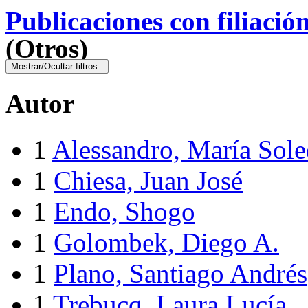
Publicaciones con filiació
(Otros)
Mostrar/Ocultar filtros
Autor
1
Alessandro, María Sol
1
Chiesa, Juan José
1
Endo, Shogo
1
Golombek, Diego A.
1
Plano, Santiago Andrés
1
Trebucq, Laura Lucía