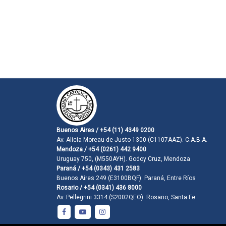
Buenos Aires / +54 (11) 4349 0200
Av. Alicia Moreau de Justo 1300 (C1107AAZ). C.A.B.A.
Mendoza / +54 (0261) 442 9400
Uruguay 750, (M550AYH). Godoy Cruz, Mendoza
Paraná / +54 (0343) 431 2583
Buenos Aires 249 (E3100BQF). Paraná, Entre Ríos
Rosario / +54 (0341) 436 8000
Av. Pellegrini 3314 (S2002QEO). Rosario, Santa Fe