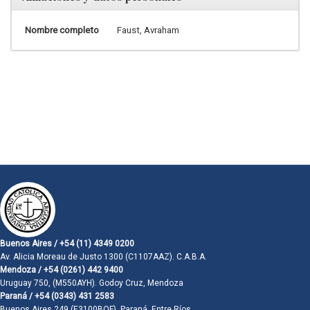
Nombre completo
Faust, Avraham
Buenos Aires / +54 (11) 4349 0200
Av. Alicia Moreau de Justo 1300 (C1107AAZ). C.A.B.A.
Mendoza / +54 (0261) 442 9400
Uruguay 750, (M550AYH). Godoy Cruz, Mendoza
Paraná / +54 (0343) 431 2583
Buenos Aires 249 (E3100BQF). Paraná, Entre Ríos