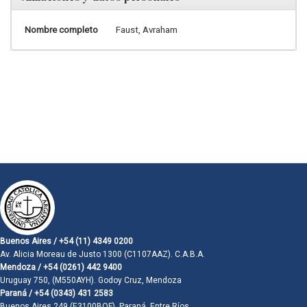
Nombre completo
Faust, Avraham
Buenos Aires / +54 (11) 4349 0200
Av. Alicia Moreau de Justo 1300 (C1107AAZ). C.A.B.A.
Mendoza / +54 (0261) 442 9400
Uruguay 750, (M550AYH). Godoy Cruz, Mendoza
Paraná / +54 (0343) 431 2583
Buenos Aires 249 (E3100BQF). Paraná, Entre Ríos