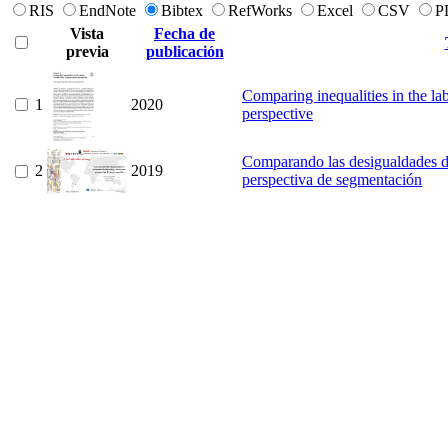
RIS
EndNote
Bibtex
RefWorks
Excel
CSV
P
Vista
Fecha de
previa
publicación
Comparing inequalities in the l
1
2020
perspective
Comparando las desigualdades d
2
2019
perspectiva de segmentación