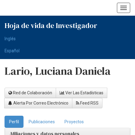
Skip
navigation
Hoja de vida de Investigador
Inglés
Español
Lario, Luciana Daniela
Red de Colaboración
Ver Las Estadísticas
Alerta Por Correo Electrónico
Feed RSS
Perfil
Publicaciones
Proyectos
Afiliaciones y datos personales