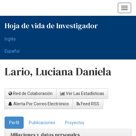
Skip
navigation
Hoja de vida de Investigador
Inglés
Español
Lario, Luciana Daniela
Red de Colaboración
Ver Las Estadísticas
Alerta Por Correo Electrónico
Feed RSS
Perfil
Publicaciones
Proyectos
Afiliaciones y datos personales