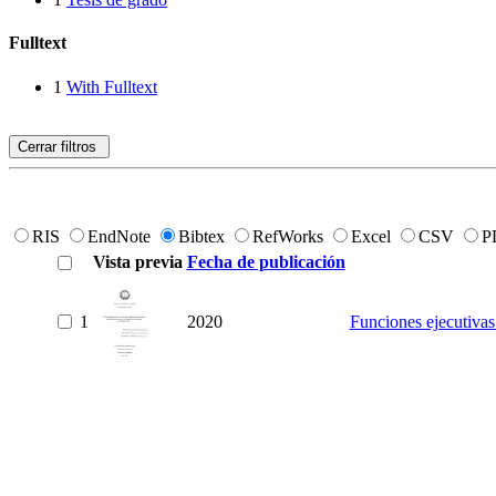
Fulltext
1
With Fulltext
Cerrar filtros
RIS
EndNote
Bibtex
RefWorks
Excel
CSV
P
Vista previa
Fecha de publicación
1
2020
Funciones ejecutivas