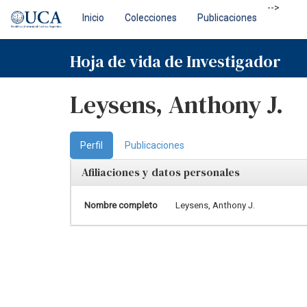
Skip
-->
Inicio
Colecciones
Publicaciones
navigation
Hoja de vida de Investigador
Leysens, Anthony J.
Perfil
Publicaciones
Afiliaciones y datos personales
Nombre completo
Leysens, Anthony J.