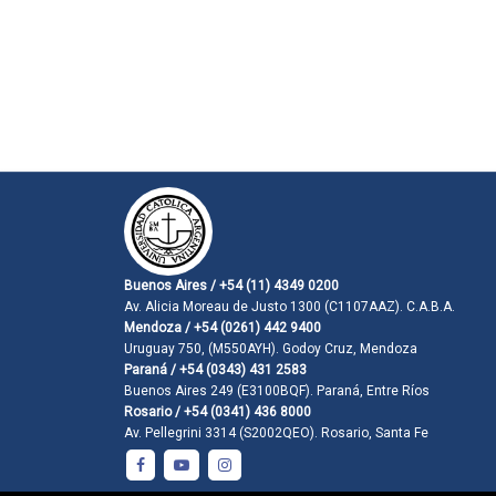
Buenos Aires / +54 (11) 4349 0200
Av. Alicia Moreau de Justo 1300 (C1107AAZ). C.A.B.A.
Mendoza / +54 (0261) 442 9400
Uruguay 750, (M550AYH). Godoy Cruz, Mendoza
Paraná / +54 (0343) 431 2583
Buenos Aires 249 (E3100BQF). Paraná, Entre Ríos
Rosario / +54 (0341) 436 8000
Av. Pellegrini 3314 (S2002QEO). Rosario, Santa Fe