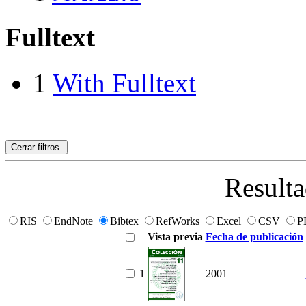
Fulltext
1
With Fulltext
Cerrar filtros
Resulta
RIS
EndNote
Bibtex
RefWorks
Excel
CSV
P
Vista previa
Fecha de publicación
1
2001