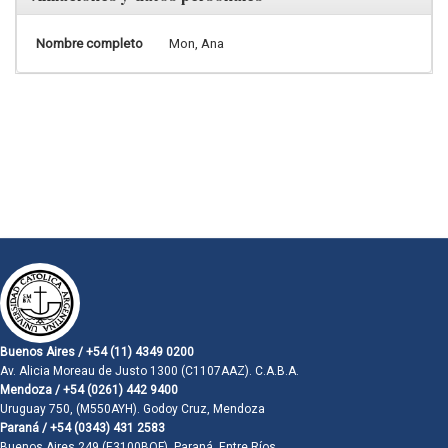
Nombre completo
Mon, Ana
Buenos Aires / +54 (11) 4349 0200
Av. Alicia Moreau de Justo 1300 (C1107AAZ). C.A.B.A.
Mendoza / +54 (0261) 442 9400
Uruguay 750, (M550AYH). Godoy Cruz, Mendoza
Paraná / +54 (0343) 431 2583
Buenos Aires 249 (E3100BQF). Paraná, Entre Ríos