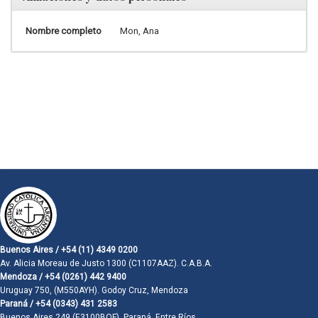
Nombre completo
Mon, Ana
Buenos Aires / +54 (11) 4349 0200
Av. Alicia Moreau de Justo 1300 (C1107AAZ). C.A.B.A.
Mendoza / +54 (0261) 442 9400
Uruguay 750, (M550AYH). Godoy Cruz, Mendoza
Paraná / +54 (0343) 431 2583
Buenos Aires 249 (E3100BQF). Paraná, Entre Ríos