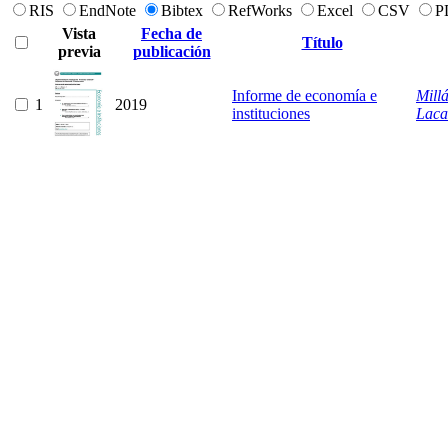
RIS
EndNote
Bibtex
RefWorks
Excel
CSV
P
Vista
Fecha de
Título
previa
publicación
Informe de economía e
Mill
1
2019
instituciones
Laca