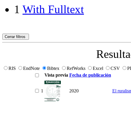
1
With Fulltext
Cerrar filtros
Resulta
RIS
EndNote
Bibtex
RefWorks
Excel
CSV
P
Vista previa
Fecha de publicación
1
2020
El ruralis