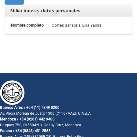
Afiliaciones y datos personales
Nombre completo
Cortés Sanabria, Lilia Yadira
Buenos Aires / +54 (11) 4349 0200
Av. Alicia Moreau de Justo 1300 (C1107AAZ). C.A.B.A.
Mendoza / +54 (0261) 442 9400
Uruguay 750, (M550AYH). Godoy Cruz, Mendoza
Paraná / +54 (0343) 431 2583
Buenos Aires 249 (E3100BQF). Paraná, Entre Ríos