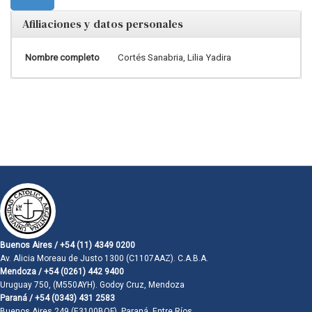
Afiliaciones y datos personales
Nombre completo
Cortés Sanabria, Lilia Yadira
Buenos Aires / +54 (11) 4349 0200
Av. Alicia Moreau de Justo 1300 (C1107AAZ). C.A.B.A.
Mendoza / +54 (0261) 442 9400
Uruguay 750, (M550AYH). Godoy Cruz, Mendoza
Paraná / +54 (0343) 431 2583
Buenos Aires 249 (E3100BQF). Paraná, Entre Ríos