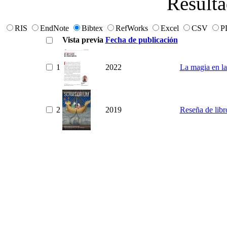
Resulta
RIS
EndNote
Bibtex
RefWorks
Excel
CSV
P
Vista previa
Fecha de publicación
1
2022
La magia en l
2
2019
Reseña de libr