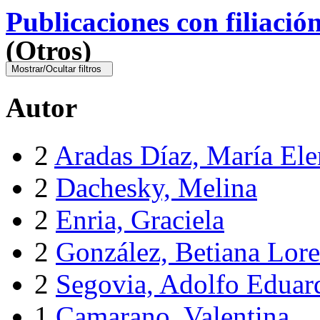
Publicaciones con filiació
(Otros)
Mostrar/Ocultar filtros
Autor
2
Aradas Díaz, María Ele
2
Dachesky, Melina
2
Enria, Graciela
2
González, Betiana Lor
2
Segovia, Adolfo Eduar
1
Camarano, Valentina