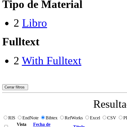
Tipo de Material
2
Libro
Fulltext
2
With Fulltext
Cerrar filtros
Resulta
RIS
EndNote
Bibtex
RefWorks
Excel
CSV
P
Vista
Fecha de
Título