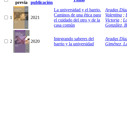
previa
publicación
La universidad y el barrio.
Aradas Díaz
Caminos de una ética para
Valentina
;
1
2021
el cuidado del otro y de la
Victoria
;
Lo
casa común
González, B
Integrando saberes del
Aradas Díaz
2
2020
barrio y la universidad
Giménez, La