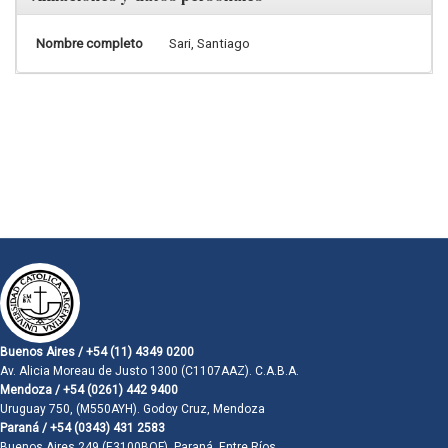
Nombre completo
Sari, Santiago
Buenos Aires / +54 (11) 4349 0200
Av. Alicia Moreau de Justo 1300 (C1107AAZ). C.A.B.A.
Mendoza / +54 (0261) 442 9400
Uruguay 750, (M550AYH). Godoy Cruz, Mendoza
Paraná / +54 (0343) 431 2583
Buenos Aires 249 (E3100BQF). Paraná, Entre Ríos