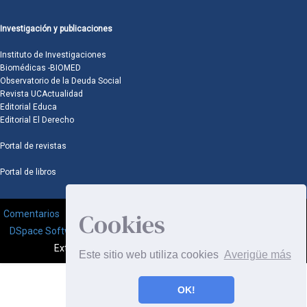
Investigación y publicaciones
Instituto de Investigaciones
Biomédicas -BIOMED
Observatorio de la Deuda Social
Revista UCActualidad
Editorial Educa
Editorial El Derecho
Portal de revistas
Portal de libros
Cookies
Comentarios
DSpace Software
Copyright © 2002-2008
MIT
and
Hewlett-Packard
-
Extensión mantenida y optimizado por
Este sitio web utiliza cookies
Averigüe más
OK!