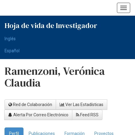
Skip
navigation
Hoja de vida de Investigador
Inglés
Español
Ramenzoni, Verónica
Claudia
Red de Colaboración
Ver Las Estadísticas
Alerta Por Correo Electrónico
Feed RSS
Perfil
Publicaciones
Formación
Proyectos