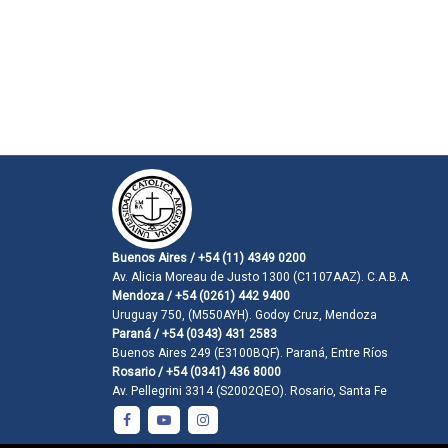
Buenos Aires / +54 (11) 4349 0200
Av. Alicia Moreau de Justo 1300 (C1107AAZ). C.A.B.A.
Mendoza / +54 (0261) 442 9400
Uruguay 750, (M550AYH). Godoy Cruz, Mendoza
Paraná / +54 (0343) 431 2583
Buenos Aires 249 (E3100BQF). Paraná, Entre Ríos
Rosario / +54 (0341) 436 8000
Av. Pellegrini 3314 (S2002QEO). Rosario, Santa Fe