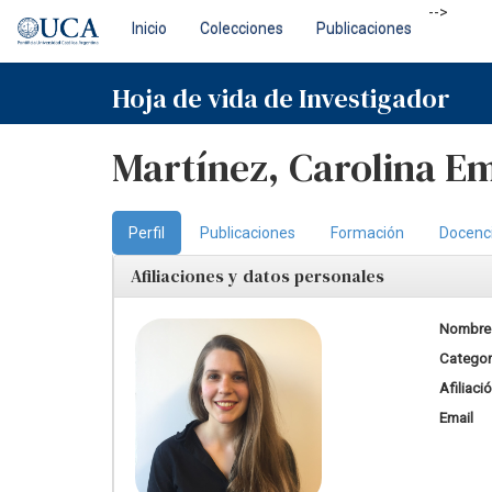
Skip
-->
Inicio
Colecciones
Publicaciones
navigation
Hoja de vida de Investigador
Martínez, Carolina Em
Perfil
Publicaciones
Formación
Docenc
Afiliaciones y datos personales
Nombre
Categorí
Afiliaci
Email