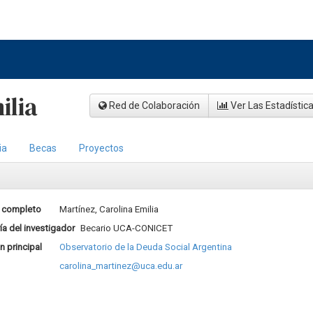
ilia
Red de Colaboración
Ver Las Estadístic
ia
Becas
Proyectos
 completo
Martínez, Carolina Emilia
a del investigador
Becario UCA-CONICET
ón principal
Observatorio de la Deuda Social Argentina
carolina_martinez@uca.edu.ar