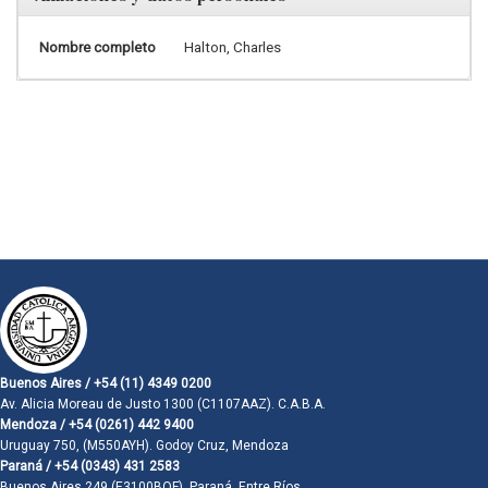
Nombre completo
Halton, Charles
Buenos Aires / +54 (11) 4349 0200
Av. Alicia Moreau de Justo 1300 (C1107AAZ). C.A.B.A.
Mendoza / +54 (0261) 442 9400
Uruguay 750, (M550AYH). Godoy Cruz, Mendoza
Paraná / +54 (0343) 431 2583
Buenos Aires 249 (E3100BQF). Paraná, Entre Ríos