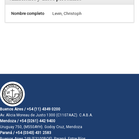
Nombre completo
Levin, Christoph
Buenos Aires / +54 (11) 4349 0200
Av. Alicia Moreau de Justo 1300 (C1107AAZ). C.A.B.A.
Mendoza / +54 (0261) 442 9400
Uruguay 750, (M550AYH). Godoy Cruz, Mendoza
Paraná / +54 (0343) 431 2583
Buenos Aires 249 (E3100BQF). Paraná, Entre Ríos