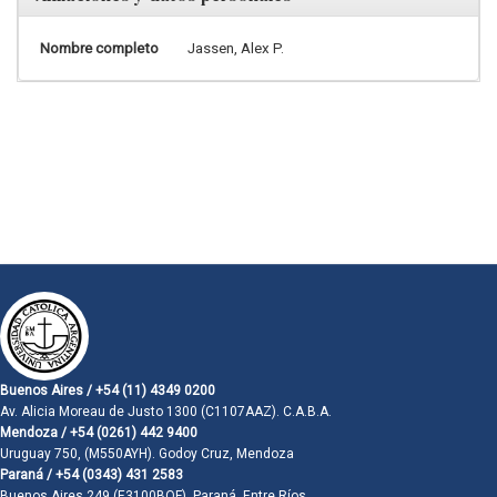
Nombre completo
Jassen, Alex P.
Buenos Aires / +54 (11) 4349 0200
Av. Alicia Moreau de Justo 1300 (C1107AAZ). C.A.B.A.
Mendoza / +54 (0261) 442 9400
Uruguay 750, (M550AYH). Godoy Cruz, Mendoza
Paraná / +54 (0343) 431 2583
Buenos Aires 249 (E3100BQF). Paraná, Entre Ríos