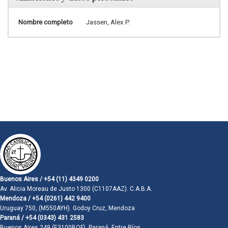
Nombre completo
Jassen, Alex P.
Buenos Aires / +54 (11) 4349 0200
Av. Alicia Moreau de Justo 1300 (C1107AAZ). C.A.B.A.
Mendoza / +54 (0261) 442 9400
Uruguay 750, (M550AYH). Godoy Cruz, Mendoza
Paraná / +54 (0343) 431 2583
Buenos Aires 249 (E3100BQF). Paraná, Entre Ríos