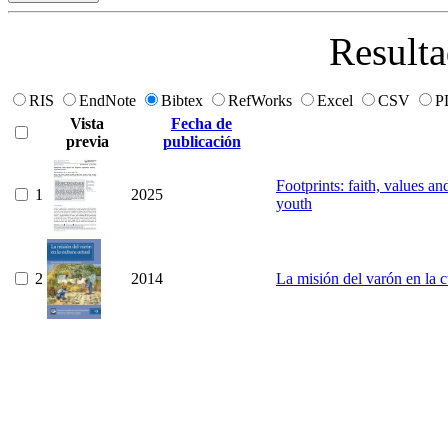
Resulta
RIS
EndNote
Bibtex
RefWorks
Excel
CSV
P
Vista
Fecha de
previa
publicación
Footprints: faith, values a
1
2025
youth
2
2014
La misión del varón en la c