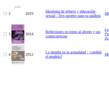
Ideología de género y educación
2
2019
Mi
sexual : Tres aportes para su análisis
La
Reflexiones en torno al aborto y sus
3
2014
Pa
consecuencias
Ze
La familia en la actualidad : ¿cambió
4
2012
Mi
el modelo?