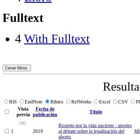
Fulltext
4
With Fulltext
Cerrar filtros
Resulta
RIS
EndNote
Bibtex
RefWorks
Excel
CSV
P
Vista
Fecha de
Título
previa
publicación
Respeto por la vida naciente : aportes
1
2019
al debate sobre la legalización del
Mi
aborto