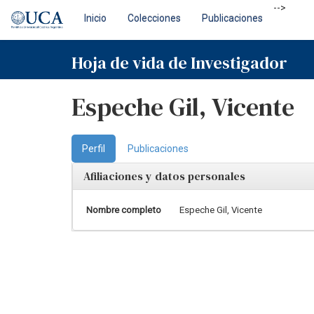
Skip
-->
Inicio
Colecciones
Publicaciones
navigation
Hoja de vida de Investigador
Espeche Gil, Vicente
Perfil
Publicaciones
Afiliaciones y datos personales
Nombre completo
Espeche Gil, Vicente