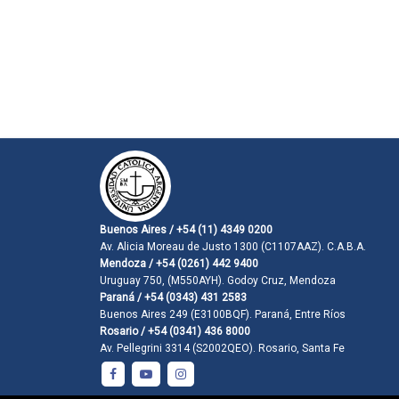
Buenos Aires / +54 (11) 4349 0200
Av. Alicia Moreau de Justo 1300 (C1107AAZ). C.A.B.A.
Mendoza / +54 (0261) 442 9400
Uruguay 750, (M550AYH). Godoy Cruz, Mendoza
Paraná / +54 (0343) 431 2583
Buenos Aires 249 (E3100BQF). Paraná, Entre Ríos
Rosario / +54 (0341) 436 8000
Av. Pellegrini 3314 (S2002QEO). Rosario, Santa Fe