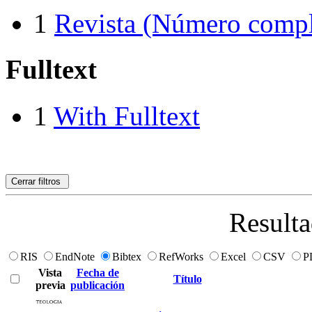
1
Revista (Número compl
Fulltext
1
With Fulltext
Cerrar filtros
Resulta
RIS
EndNote
Bibtex
RefWorks
Excel
CSV
P
Vista
Fecha de
Título
previa
publicación