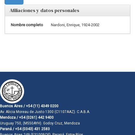
Afiliaciones y datos personales
Nombre completo
Nardoni, Enrique, 1924-2002
Buenos Aires / +54 (11) 4349 0200
Av. Alicia Moreau de Justo 1300 (C1107AAZ). C.A.B.A.
Mendoza / +54 (0261) 442 9400
Uruguay 750, (M550AYH). Godoy Cruz, Mendoza
Paraná / +54 (0343) 431 2583
Buenos Aires 249 (E3100BQF). Paraná, Entre Ríos