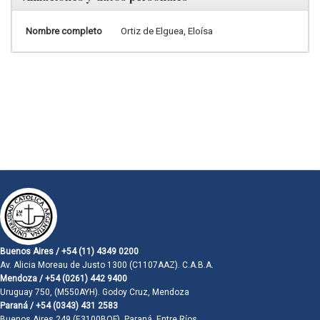
Nombre completo
Ortiz de Elguea, Eloísa
Buenos Aires / +54 (11) 4349 0200
Av. Alicia Moreau de Justo 1300 (C1107AAZ). C.A.B.A.
Mendoza / +54 (0261) 442 9400
Uruguay 750, (M550AYH). Godoy Cruz, Mendoza
Paraná / +54 (0343) 431 2583
Buenos Aires 249 (E3100BQF). Paraná, Entre Ríos