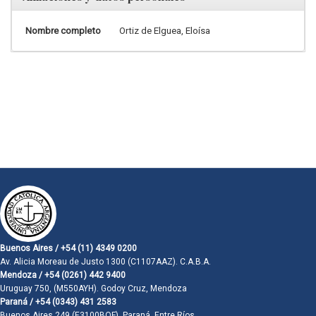
Nombre completo
Ortiz de Elguea, Eloísa
Buenos Aires / +54 (11) 4349 0200
Av. Alicia Moreau de Justo 1300 (C1107AAZ). C.A.B.A.
Mendoza / +54 (0261) 442 9400
Uruguay 750, (M550AYH). Godoy Cruz, Mendoza
Paraná / +54 (0343) 431 2583
Buenos Aires 249 (E3100BQF). Paraná, Entre Ríos