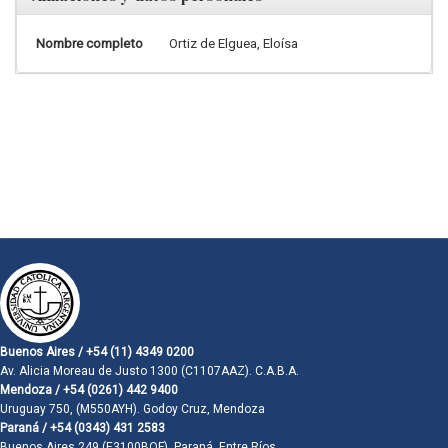
Nombre completo
Ortiz de Elguea, Eloísa
Buenos Aires / +54 (11) 4349 0200
Av. Alicia Moreau de Justo 1300 (C1107AAZ). C.A.B.A.
Mendoza / +54 (0261) 442 9400
Uruguay 750, (M550AYH). Godoy Cruz, Mendoza
Paraná / +54 (0343) 431 2583
Buenos Aires 249 (E3100BQF). Paraná, Entre Ríos