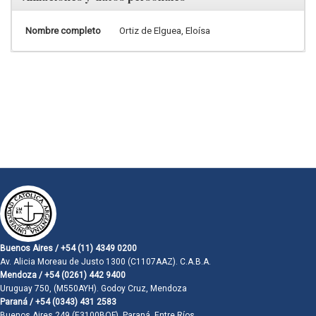
Nombre completo
Ortiz de Elguea, Eloísa
Buenos Aires / +54 (11) 4349 0200
Av. Alicia Moreau de Justo 1300 (C1107AAZ). C.A.B.A.
Mendoza / +54 (0261) 442 9400
Uruguay 750, (M550AYH). Godoy Cruz, Mendoza
Paraná / +54 (0343) 431 2583
Buenos Aires 249 (E3100BQF). Paraná, Entre Ríos