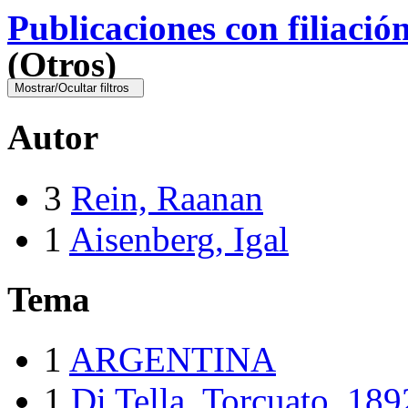
Publicaciones con filiació
(Otros)
Mostrar/Ocultar filtros
Autor
3
Rein, Raanan
1
Aisenberg, Igal
Tema
1
ARGENTINA
1
Di Tella, Torcuato, 18