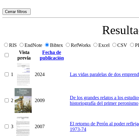
Cerrar filtros
Resulta
RIS
EndNote
Bibtex
RefWorks
Excel
CSV
P
Vista
Fecha de
previa
publicación
1
2024
Las vidas paralelas de dos emprend
De los grandes relatos a los estudi
2
2009
historiografía del primer peronismo
El retorno de Perón al poder reflejad
3
2007
1973-74