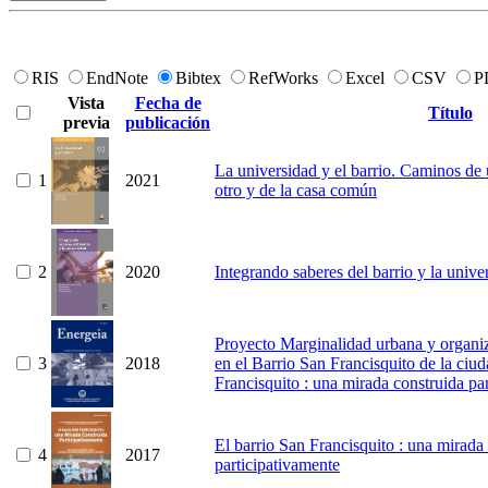
RIS
EndNote
Bibtex
RefWorks
Excel
CSV
P
Vista
Fecha de
Título
previa
publicación
La universidad y el barrio. Caminos de 
1
2021
otro y de la casa común
2
2020
Integrando saberes del barrio y la unive
Proyecto Marginalidad urbana y organiz
3
2018
en el Barrio San Francisquito de la ciud
Francisquito : una mirada construida pa
El barrio San Francisquito : una mirada
4
2017
participativamente