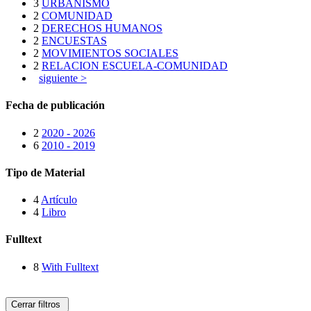
3
URBANISMO
2
COMUNIDAD
2
DERECHOS HUMANOS
2
ENCUESTAS
2
MOVIMIENTOS SOCIALES
2
RELACION ESCUELA-COMUNIDAD
siguiente >
Fecha de publicación
2
2020 - 2026
6
2010 - 2019
Tipo de Material
4
Artículo
4
Libro
Fulltext
8
With Fulltext
Cerrar filtros