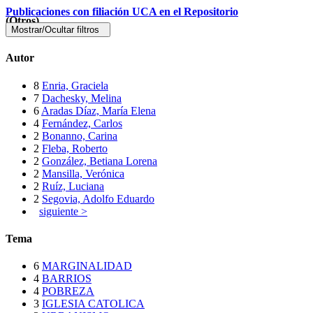
Publicaciones con filiación UCA en el Repositorio
(Otros)
Mostrar/Ocultar filtros
Autor
8
Enria, Graciela
7
Dachesky, Melina
6
Aradas Díaz, María Elena
4
Fernández, Carlos
2
Bonanno, Carina
2
Fleba, Roberto
2
González, Betiana Lorena
2
Mansilla, Verónica
2
Ruíz, Luciana
2
Segovia, Adolfo Eduardo
siguiente >
Tema
6
MARGINALIDAD
4
BARRIOS
4
POBREZA
3
IGLESIA CATOLICA