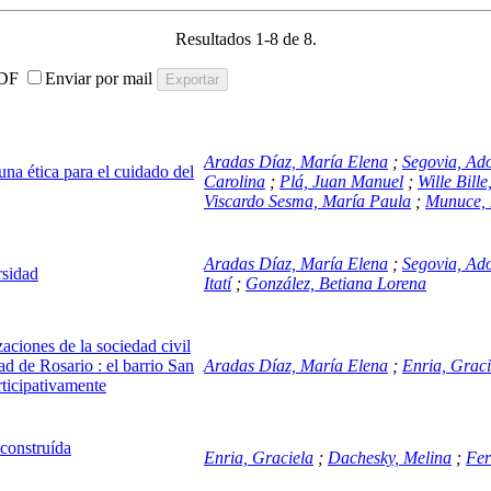
Resultados 1-8 de 8.
DF
Enviar por mail
Aradas Díaz, María Elena
;
Segovia, Ad
una ética para el cuidado del
Carolina
;
Plá, Juan Manuel
;
Wille Bille
Viscardo Sesma, María Paula
;
Munuce, 
Aradas Díaz, María Elena
;
Segovia, Ad
rsidad
Itatí
;
González, Betiana Lorena
aciones de la sociedad civil
ad de Rosario : el barrio San
Aradas Díaz, María Elena
;
Enria, Graci
rticipativamente
 construída
Enria, Graciela
;
Dachesky, Melina
;
Fer