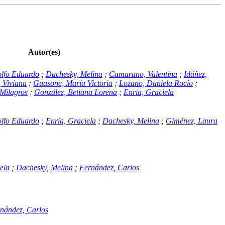
Autor(es)
olfo Eduardo
;
Dachesky, Melina
;
Camarano, Valentina
;
Idáñez,
, Viviana
;
Guasone, María Victoria
;
Lozano, Daniela Rocío
;
Milagros
;
González, Betiana Lorena
;
Enria, Graciela
olfo Eduardo
;
Enria, Graciela
;
Dachesky, Melina
;
Giménez, Laura
ela
;
Dachesky, Melina
;
Fernández, Carlos
nández, Carlos