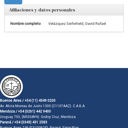
Afiliaciones y datos personales
Nombre completo
Velázquez Seiferheld, David Rafael
Buenos Aires / +54 (11) 4349 0200
Av. Alicia Moreau de Justo 1300 (C1107AAZ). C.A.B.A.
Mendoza / +54 (0261) 442 9400
Uruguay 750, (M550AYH). Godoy Cruz, Mendoza
Paraná / +54 (0343) 431 2583
Buenos Aires 249 (E3100BQF). Paraná, Entre Ríos