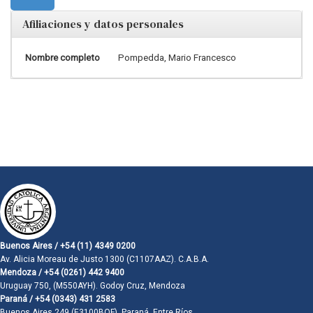
Afiliaciones y datos personales
Nombre completo
Pompedda, Mario Francesco
Buenos Aires / +54 (11) 4349 0200
Av. Alicia Moreau de Justo 1300 (C1107AAZ). C.A.B.A.
Mendoza / +54 (0261) 442 9400
Uruguay 750, (M550AYH). Godoy Cruz, Mendoza
Paraná / +54 (0343) 431 2583
Buenos Aires 249 (E3100BQF). Paraná, Entre Ríos