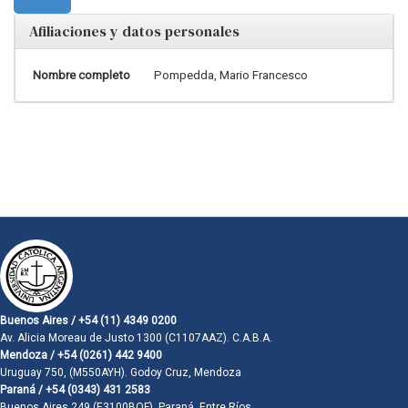
Afiliaciones y datos personales
Nombre completo
Pompedda, Mario Francesco
Buenos Aires / +54 (11) 4349 0200
Av. Alicia Moreau de Justo 1300 (C1107AAZ). C.A.B.A.
Mendoza / +54 (0261) 442 9400
Uruguay 750, (M550AYH). Godoy Cruz, Mendoza
Paraná / +54 (0343) 431 2583
Buenos Aires 249 (E3100BQF). Paraná, Entre Ríos