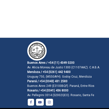
Buenos Aires / +54 (11) 4349 0200
Av. Alicia Moreau de Justo 1300 (C1107AAZ). C.A.B.A.
Mendoza / +54 (0261) 442 9400
Uruguay 750, (M550AYH). Godoy Cruz, Mendoza
Paraná / +54 (0343) 431 2583
Buenos Aires 249 (E3100BQF). Paraná, Entre Ríos
Rosario / +54 (0341) 436 8000
Av. Pellegrini 3314 (S2002QEO). Rosario, Santa Fe