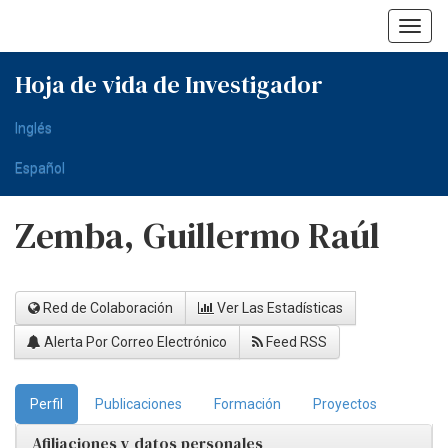
Skip
navigation
Hoja de vida de Investigador
Inglés
Español
Zemba, Guillermo Raúl
Red de Colaboración
Ver Las Estadísticas
Alerta Por Correo Electrónico
Feed RSS
Perfil
Publicaciones
Formación
Proyectos
Afiliaciones y datos personales