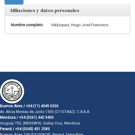
Afiliaciones y datos personales
Nombre completo
Velázquez, Hugo José Francisco
Buenos Aires / +54 (11) 4349 0200
Av. Alicia Moreau de Justo 1300 (C1107AAZ). C.A.B.A.
Mendoza / +54 (0261) 442 9400
Uruguay 750, (M550AYH). Godoy Cruz, Mendoza
Paraná / +54 (0343) 431 2583
Buenos Aires 249 (E3100BQF). Paraná, Entre Ríos