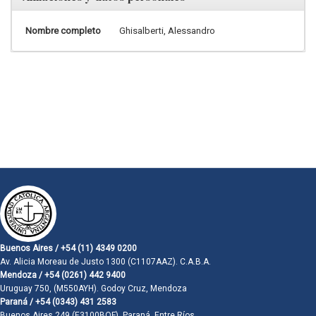
Nombre completo
Ghisalberti, Alessandro
Buenos Aires / +54 (11) 4349 0200
Av. Alicia Moreau de Justo 1300 (C1107AAZ). C.A.B.A.
Mendoza / +54 (0261) 442 9400
Uruguay 750, (M550AYH). Godoy Cruz, Mendoza
Paraná / +54 (0343) 431 2583
Buenos Aires 249 (E3100BQF). Paraná, Entre Ríos