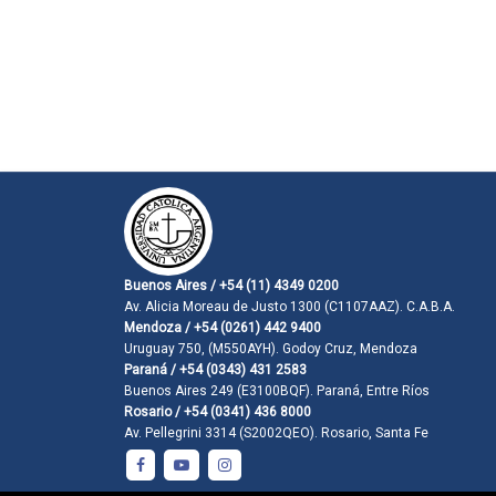
Buenos Aires / +54 (11) 4349 0200
Av. Alicia Moreau de Justo 1300 (C1107AAZ). C.A.B.A.
Mendoza / +54 (0261) 442 9400
Uruguay 750, (M550AYH). Godoy Cruz, Mendoza
Paraná / +54 (0343) 431 2583
Buenos Aires 249 (E3100BQF). Paraná, Entre Ríos
Rosario / +54 (0341) 436 8000
Av. Pellegrini 3314 (S2002QEO). Rosario, Santa Fe