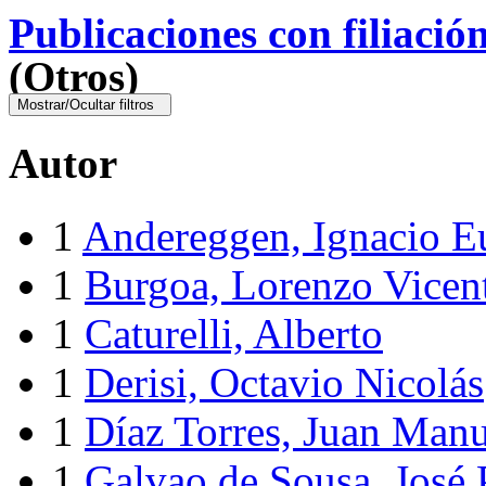
Publicaciones con filiació
(Otros)
Mostrar/Ocultar filtros
Autor
1
Andereggen, Ignacio E
1
Burgoa, Lorenzo Vicen
1
Caturelli, Alberto
1
Derisi, Octavio Nicolás
1
Díaz Torres, Juan Manu
1
Galvao de Sousa, José 