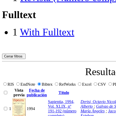
Fulltext
1
With Fulltext
Cerrar filtros
Resulta
RIS
EndNote
Bibtex
RefWorks
Excel
CSV
P
Vista
Fecha de
Título
previa
publicación
Sapientia, 1994,
Derisi, Octavio Nicol
Vol. XLIX, nº
Alberto
;
Galvao de S
1
1994
191-192 (número
María Ángeles
;
Jaco
completo)
Esteban