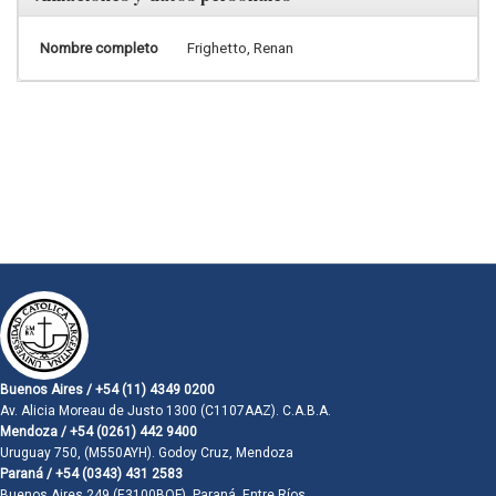
Nombre completo
Frighetto, Renan
Buenos Aires / +54 (11) 4349 0200
Av. Alicia Moreau de Justo 1300 (C1107AAZ). C.A.B.A.
Mendoza / +54 (0261) 442 9400
Uruguay 750, (M550AYH). Godoy Cruz, Mendoza
Paraná / +54 (0343) 431 2583
Buenos Aires 249 (E3100BQF). Paraná, Entre Ríos